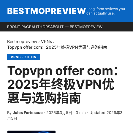
BESTMOPREVIEW
Long-form reviews you
can actually use.
FRONT PAGE
AUTHORS
ABOUT — BESTMOPREVIEW
Bestmopreview
›
VPNs
›
Topvpn offer com：2025年终极VPN优惠与选购指南
VPNS
·
ZH-CN
Topvpn offer com：
2025年终极VPN优
惠与选购指南
By
Jules Fortescue
·
2026年3月5日
·
3
min
· Updated 2026年3
月5日