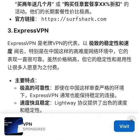
“买两年送几个月”
或
“购买任意套餐享XX%折扣”
的
活动。他们的长期套餐性价比极高。
官方链接
：
https://surfshark.com
3. ExpressVPN
ExpressVPN 是老牌VPN的代表，以
极致的稳定性和速
度
闻名，特别是在中国这样的高难度网络环境中，它的
表现一直很可靠。虽然价格稍高，但它的稳定性和易用性
让很多人愿意为之付费。
主要特点
：
极高的可靠性
：即使在中国这样审查严格的环境
下，ExpressVPN 通常也能保持稳定的连接。
速度快且稳定
：Lightway 协议提供了出色的速度
和稳定性。
简单易用
：界面设计简洁直观，即使是VPN新手也
×
VPN
能轻松上手。
Visit
SPONSORED
强大的安全性
：AES-256 加密、严格的无日志政