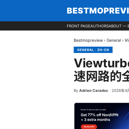
BESTMOPREV
FRONT PAGE
AUTHORS
ABOUT — 
Bestmopreview
›
General
›
V
GENERAL
·
ZH-CN
Viewt
速网路的
By
Adrien Caradoc
·
2026年4