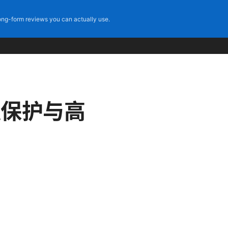
ng-form reviews you can actually use.
隐私保护与高