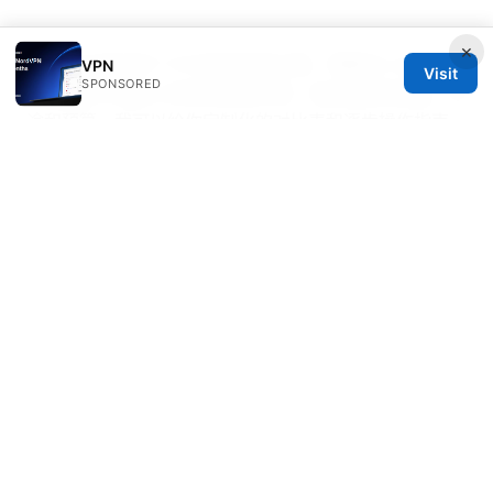
×
如果你对具体某个VPN提供商感兴趣，想要深入对比或
VPN
Visit
SPONSORED
想知道在你设备上的具体设置步骤，告诉我你的设备、用
途和预算，我可以给你定制化的对比表和逐步操作指南。
并且，别忘了如果你想要提升上网体验并享受优惠，
NordVPN 的当前促销是一个不错的选项，点击上面的按
钮可以直接查看优惠详情与购买页面。
© 2026 Bestmopreview
Bestmopreview Network LLC
707 Wilshire Boulevard
Los Angeles, CA, 90013
US
info@bestmopreview.com