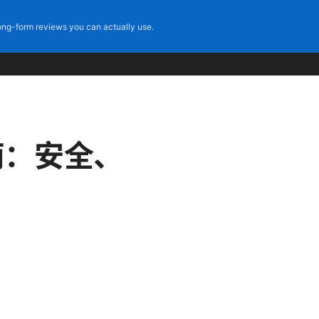
ng-form reviews you can actually use.
南：安全、