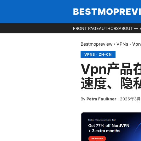
BESTMOPREV
FRONT PAGE
AUTHORS
ABOUT — 
Bestmopreview
›
VPNs
›
Vp
VPNS
·
ZH-CN
Vpn产品
速度、隐
By
Petra Faulkner
·
2026年3