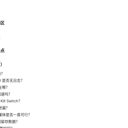
点
误区
进
要点
Q）
吗？
N 是否无日志？
险在哪？
网速吗？
l Switch？
不泄漏？
流媒体是否一直可行？
制留存数据？