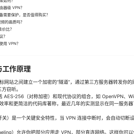
策如何？
器级 VPN？
备需要保护，是否值得购买？
视频的画质吗？
的性价比？
议？
用 VPN？
与工作原理
目标网站之间建立一个加密的“隧道”，通过第三方服务器转发你
三方窃听。
ES-256（对称加密）和现代协议的组合，如 OpenVPN、Wire
以更高的效率和更简洁的代码库著称，最近几年的实测显示在同一服务
（防泄漏开关）是一个关键安全特性，当 VPN 连接中断时，会自动
Tunneling）允许你把部分应用走 VPN，部分直连网络。这样