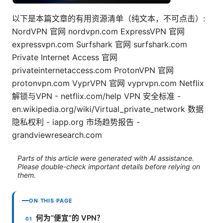
以下是本篇文章的有用资源清单（纯文本，不可点击）:
NordVPN 官网 nordvpn.com ExpressVPN 官网
expressvpn.com Surfshark 官网 surfshark.com
Private Internet Access 官网
privateinternetaccess.com ProtonVPN 官网
protonvpn.com VyprVPN 官网 vyprvpn.com Netflix
解锁与VPN - netflix.com/help VPN 安全标准 -
en.wikipedia.org/wiki/Virtual_private_network 数据
隐私权利 - iapp.org 市场趋势报告 -
grandviewresearch.com
Parts of this article were generated with AI assistance.
Please double-check important details before relying on
them.
ON THIS PAGE
何为“便宜”的 VPN？