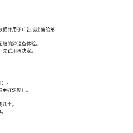
数据并用于广告或出售给第
无缝的跨设备体验。
，先试用再决定。
均可）。
得更好速度）。
或几个。
N。