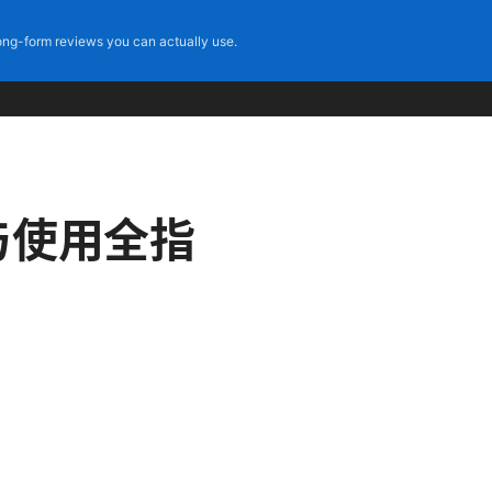
ng-form reviews you can actually use.
与使用全指