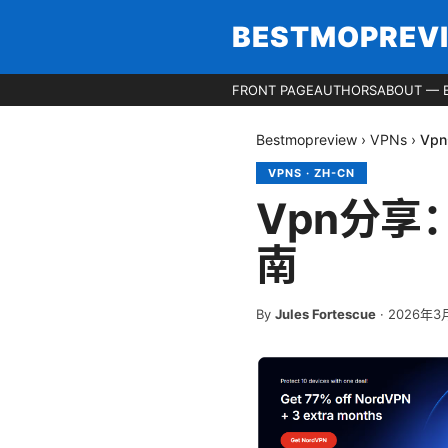
BESTMOPREV
FRONT PAGE
AUTHORS
ABOUT — 
Bestmopreview
›
VPNs
›
Vp
VPNS
·
ZH-CN
Vpn分享
南
By
Jules Fortescue
·
2026年3