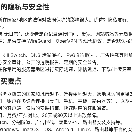
N的隐私与安全性
所在国家/地区的法律对数据保护的影响很大。优选对隐私友好
区。
看“无日志”，还要看是否记录连接时间、带宽、网站域名等元数
是否支持 WireGuard、OpenVPN 等现代协议，是否默
ill Switch、DNS 泄漏保护、IPv6 漏洞防护、广告拦截等
方安全审计、公开的透明报告、定期的安全公告。
在你常用的服务器地区进行实际测速，评估延迟、下载/上传速率
购买要点
服务器覆盖的国家和城市越多，选择余地越大，跨地域访问更稳
同一账户在多设备连接（桌面、手机、平板、路由器等），以及
用的客户端、清晰的安装指南、快速响应的客服通道。
、月费/年费对比、30天或30天以上退款保障。
Switch、分割隧道、广告拦截、双重VPN、路由器安装支持等。
ndows、macOS、iOS、Android、Linux、路由器等平