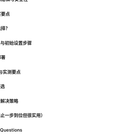
买要点
选择？
装与初始设置步骤
部署
比与实测要点
么选
与解决策略
不止一步到位但很实用）
 Questions