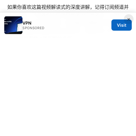
如果你喜欢这篇视频解读式的深度讲解，记得订阅频道并
开启通知。下次我们会带来更具体的实操演示，比如在不
×
同操作系统下的逐步配置、路由器全局覆盖的完整教程，
VPN
Visit
SPONSORED
以及针对常见地区的节点对比测评，帮助你在 VPN 小飞
机 的世界里做出更明智的选择。
© 2026 Bestmopreview
Bestmopreview Network LLC
707 Wilshire Boulevard
Los Angeles, CA, 90013
US
info@bestmopreview.com
+1-512-555-0118
About
Privacy Policy
Terms of Use