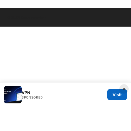
© 2026 Bestmopreview
×
VPN
Visit
SPONSORED
Bestmopreview Network LLC
707 Wilshire Boulevard
Los Angeles, CA, 90013