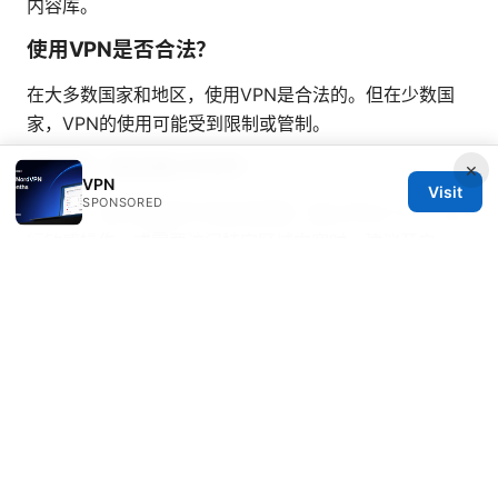
内容库。
使用VPN是否合法？
在大多数国家和地区，使用VPN是合法的。但在少数国
家，VPN的使用可能受到限制或管制。
我需要一直挂着VPN吗？
×
VPN
Visit
SPONSORED
不一定。当你连接到不信任的网络（如公共Wi-Fi）、进
行敏感操作、或需要访问特定区域内容时，建议开启
VPN。日常在家使用时，可以根据个人需求决定。
免费VPN的风险有哪些？
免费VPN的主要风险包括：流量或速度限制、可能记录
和出售用户数据（隐私泄露）、安全性较低、显示侵入性
广告，以及服务器拥挤导致连接不稳定。
哪些付费VPN提供无限时长服务？