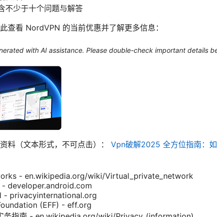
，含不少于十个问题与解答
查看 NordVPN 的当前优惠并了解更多信息：
generated with AI assistance. Please double-check important details b
景资料（文本形式，不可点击）：
Vpn破解2025 全方位指南
works - en.wikipedia.org/wiki/Virtual_private_network
 - developer.android.com
l - privacyinternational.org
Foundation (EFF) - eff.org
en.wikipedia.org/wiki/Privacy_(information)