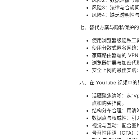
风险2：数据泄露与
风险3：法律与合规问
风险4：缺乏透明性
七、替代方案与隐私保护的
使用浏览器级隐私工
使用分散式匿名网络
家庭路由器端的 VP
浏览器扩展与加密代
安全上网的最佳实践
八、在 YouTube 视频
话题聚焦清晰：从“Vp
点和购买指南。
结构分布合理：用清晰
数据点与权威性：引
视觉与互动：配合图
号召性用语（CTA