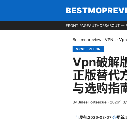
BESTMOPREV
FRONT PAGE
AUTHORS
ABOUT — 
Bestmopreview
›
VPNs
›
Vp
VPNS
·
ZH-CN
Vpn破解
正版替代方
与选购指
By
Jules Fortescue
·
2026年3
发布:
2026-03-07
·
更新: