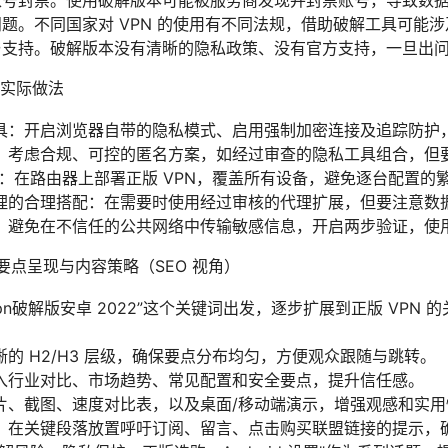
账号封禁。使用破解版本可能被服务商发现并封禁账号，导致数
题。不同国家对 VPN 的使用有不同法规，借助破解工具可能
与支持。破解版本没有清晰的隐私政策、没有官方支持，一旦出
实际做法
具：开启浏览器自带的隐私模式、启用强制加密连接及追踪防护
：考虑合规、可控的匿名方案，如经过审查的隐私工具组合，但
N：在路由器上部署正版 VPN，覆盖所有设备，避免逐台配置的
理的合理搭配：在需要时使用经过审核的代理扩展，但要注意数
：避免在不信任的公共网络中传输敏感信息，开启两步验证，使
中的要点呈现与内容策略（SEO 视角）
n破解版安卓 2022”这个关键词出发，逐步扩展到正版 VPN 的关
的 H2/H3 层级，确保要点分布均匀，方便观众跟随与跳转。
入行业对比、市场趋势、常见配置和安全要点，提升信任感。
片、截图、速度对比表，以及桌面/移动端演示，增强观感和实用
）：在关键段落放置呼吁订阅、留言、点击购买联盟链接的提示，