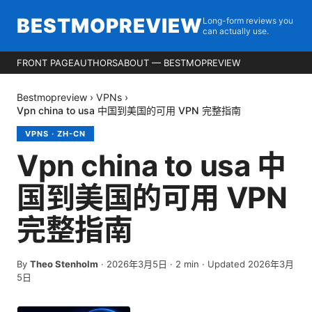
BESTMOPREVIEW
Long-form reviews you
can actually use.
FRONT PAGE
AUTHORS
ABOUT — BESTMOPREVIEW
Bestmopreview
›
VPNs
›
Vpn china to usa 中国到美国的可用 VPN 完整指南
VPNS
·
ZH-CN
Vpn china to usa 中
国到美国的可用 VPN
完整指南
By
Theo Stenholm
·
2026年3月5日
·
2
min
· Updated 2026年3月
5日