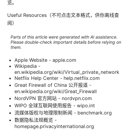
览。
Useful Resources（不可点击文本格式，供你离线查
阅）
Parts of this article were generated with AI assistance.
Please double-check important details before relying on
them.
Apple Website - apple.com
Wikipedia -
en.wikipedia.org/wiki/Virtual_private_network
Netflix Help Center - help.netflix.com
Great Firewall of China 公开报道 -
en.wikipedia.org/wiki/Great_Firewall
NordVPN 官方网站 - nordvpn.com
WIPO 全球互联网使用报告 - wipo.int
流媒体版权与地理限制新闻 - benchmark.org
数据隐私法规概览 -
homepage.privacyinternational.org