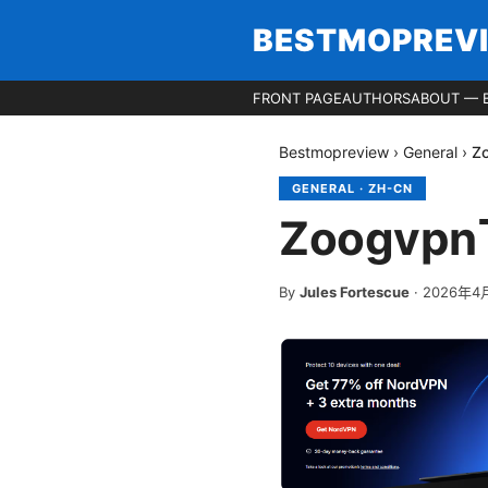
BESTMOPREV
FRONT PAGE
AUTHORS
ABOUT — 
Bestmopreview
›
General
›
Z
GENERAL
·
ZH-CN
Zoogv
By
Jules Fortescue
·
2026年4