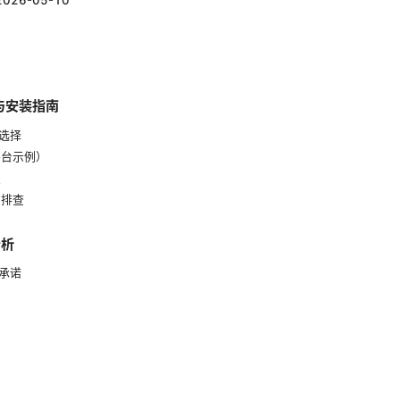
2026-05-10
载与安装指南
本选择
平台示例）
置
与排查
分析
私承诺