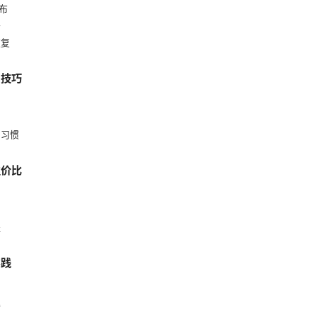
分布
据
恢复
用技巧
网习惯
性价比
程
实践
理