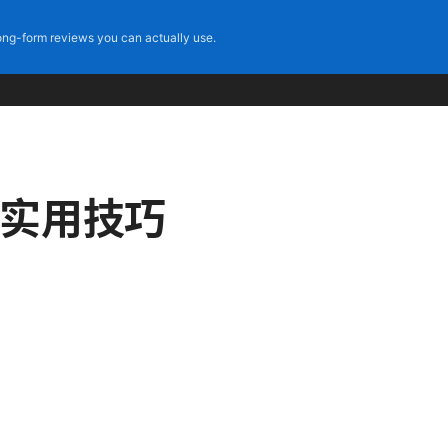
ng-form reviews you can actually use.
与实用技巧