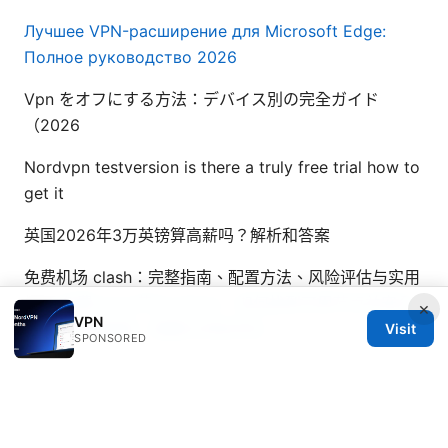
Лучшее VPN-расширение для Microsoft Edge:
Полное руководство 2026
Vpn をオフにする方法：デバイス別の完全ガイド
（2026
Nordvpn testversion is there a truly free trial how to
get it
英国2026年3万英镑算高薪吗？解析和答案
免费机场 clash：完整指南、配置方法、风险评估与实用
技巧
免费v2ray节点 github：如何找到可用节点并安全
×
VPN
使用：实用指南、数据与风险评估
Visit
SPONSORED
© 2026 Bestmopreview