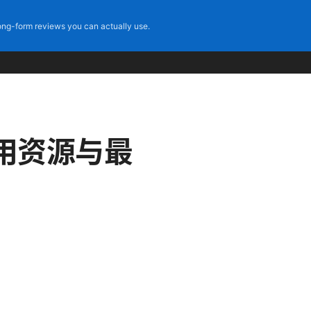
ng-form reviews you can actually use.
用资源与最