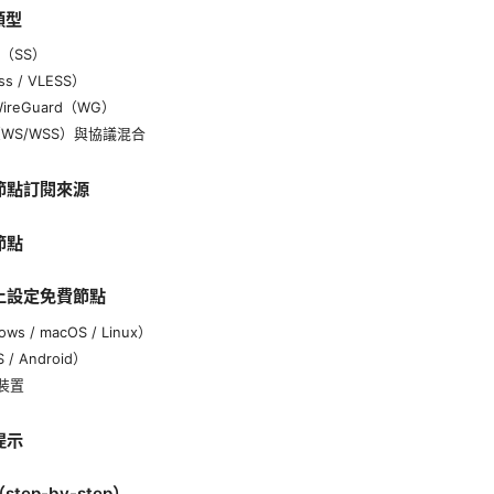
類型
ks（SS）
ss / VLESS）
 WireGuard（WG）
et（WS/WSS）與協議混合
費節點訂閱來源
節點
置上設定免費節點
ws / macOS / Linux）
/ Android）
路裝置
提示
tep-by-step）