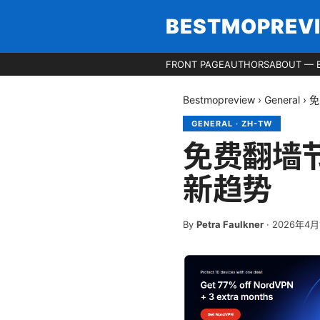
BESTMOPREV
FRONT PAGE
AUTHORS
ABOUT — 
Bestmopreview
›
General
›
免
GENERAL
·
ZH-TW
免费翻墙
新趋势
By
Petra Faulkner
·
2026年4月