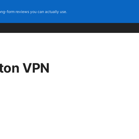
ng-form reviews you can actually use.
on VPN