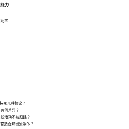
锁能力
成功率
力
像
PN 支持哪几种协议？
版有何差异？
在线活动不被跟踪？
PN 是否适合解锁流媒体？