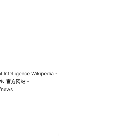
lligence Wikipedia -
n VPN 官方网站 -
/news