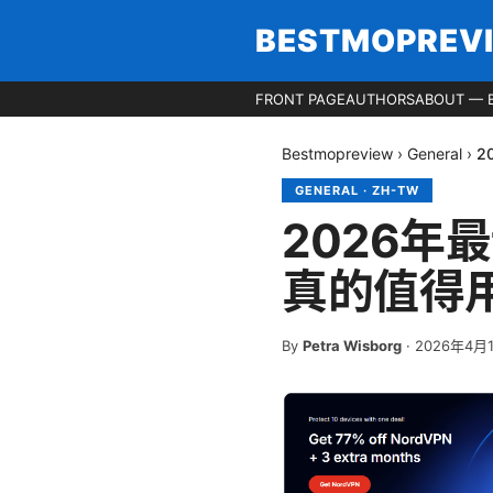
BESTMOPREV
FRONT PAGE
AUTHORS
ABOUT — 
Bestmopreview
›
General
›
2
GENERAL
·
ZH-TW
2026年最
真的值得
By
Petra Wisborg
·
2026年4月