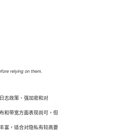
efore relying on them.
其无日志政策、强加密和对
置分布和带宽方面表现尚可，但
功能丰富，适合对隐私有较高要