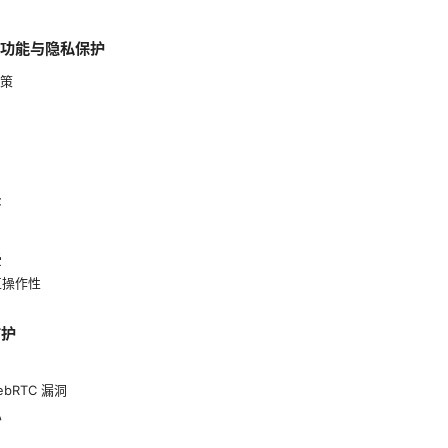
的核心功能与隐私保护
政策
持
受
互操作性
防护
ebRTC 漏洞
私