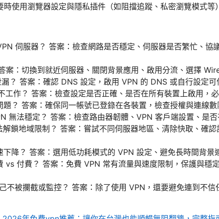
要時使用瀏覽器設定與隱私插件（如阻擋追蹤、私密瀏覽模式等
 VPN 伺服器？ 答案：檢查網路是否穩定、伺服器是否繁忙、
答案：切換到就近伺服器、關閉背景應用、啟用分流、選擇 WireG
泄漏？ 答案：確認 DNS 設定，啟用 VPN 的 DNS 或自行設定可
witch 不工作？ 答案：檢查設定是否正確、是否在所有裝置上啟用
步問題？ 答案：確保同一帳號已登錄在各裝置，檢查授權與連線數
PN 無法穩定？ 答案：檢查路由器韌體、VPN 客戶端設置、是否
無法解鎖地域限制？ 答案：嘗試不同伺服器地區、清除快取、確
速下降？ 答案：選用低功耗模式的 VPN 設定、避免長時間背景
費 vs 付費？ 答案：免費 VPN 常有流量與速度限制，保護與
自己不被攔截或監控？ 答案：除了使用 VPN，還要避免連到不
）
2026年免費vpn推薦：讓你在台灣也能順暢無阻翻牆，完整指