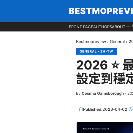
BESTMOPREV
FRONT PAGE
AUTHORS
ABOUT — 
Bestmopreview
›
General
›
2
GENERAL
·
ZH-TW
2026 
設定到穩
By
Cosima Gainsborough
·
2
Published:
2026-04-02
·