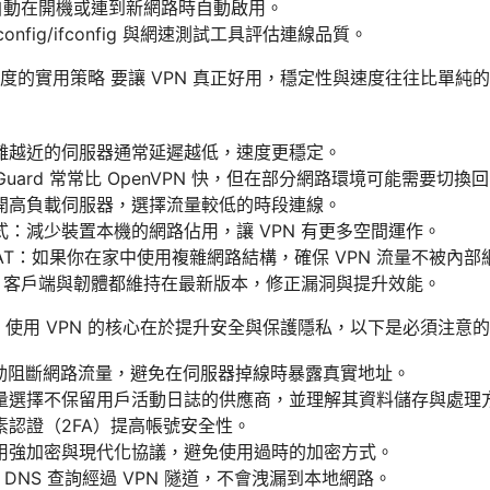
 自動在開機或連到新網路時自動啟用。
onfig/ifconfig 與網速測試工具評估連線品質。
的實用策略 要讓 VPN 真正好用，穩定性與速度往往比單純的
離越近的伺服器通常延遲越低，速度更穩定。
uard 常常比 OpenVPN 快，但在部分網路環境可能需要切換回 
開高負載伺服器，選擇流量較低的時段連線。
：減少裝置本機的網路佔用，讓 VPN 有更多空間運作。
AT：如果你在家中使用複雜網路結構，確保 VPN 流量不被內部
N 客戶端與韌體都維持在最新版本，修正漏洞與提升效能。
 使用 VPN 的核心在於提升安全與保護隱私，以下是必須注意
：斷線自動阻斷網路流量，避免在伺服器掉線時暴露真實地址。
量選擇不保留用戶活動日誌的供應商，並理解其資料儲存與處理
素認證（2FA）提高帳號安全性。
用強加密與現代化協議，避免使用過時的加密方式。
 DNS 查詢經過 VPN 隧道，不會洩漏到本地網路。