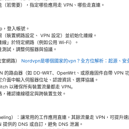
能（若需要），指定哪些應用走 VPN、哪些走直連。
pp，登入帳號。
限（裝置網路設定、 VPN 設定）並初始化連線。
線」於特定網路（例如公用 Wi‑Fi）。
定性測試，調整伺服器與協議。
辦公室網路）
Nordvpn是哪個國家的vpn？全方位解析：起源、
PN 的路由器（如 DD-WRT、OpenWrt、或原廠固件自帶 VPN
設定介面中輸入伺服器位址、認證資訊、選擇協議。
Switch 以確保所有裝置流量都走 VPN。
網路，確認連線穩定與跨裝置生效。
Tunneling）：讓常用的工作應用直連，其餘流量走 VPN，可提
N 提供的 DNS 或自訂，避免 DNS 泄漏。