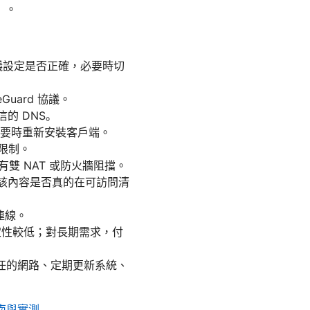
）。
協議設定是否正確，必要時切
uard 協議。
信的 DNS。
，必要時重新安裝客戶端。
限制。
有雙 NAT 或防火牆阻擋。
認該內容是否真的在可訪問清
連線。
穩定性較低；對長期需求，付
信任的網路、定期更新系統、
南與實測