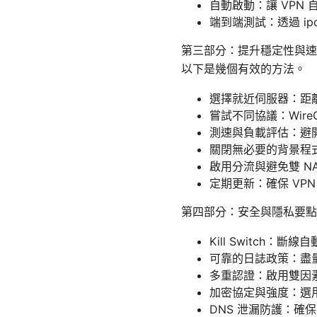
自動啟動：讓 VPN
端到端測試：透過 ipc
第三部分：提升穩定性與速度
以下是幾個有效的方法。
選擇就近伺服器：距
嘗試不同協議：WireG
測速與負載評估：避
關閉無必要的背景程式
啟用分流與避免雙 N
定期更新：確保 VP
第四部分：安全與隱私要點
Kill Switch
可靠的日誌政策：盡
多重認證：啟用雙因
加密協定與強度：選
DNS 泄漏防護：確保