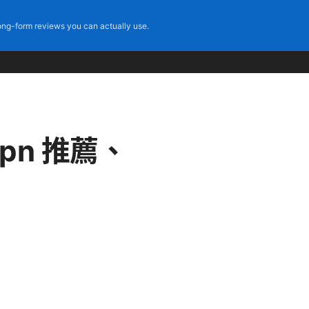
ng-form reviews you can actually use.
pn 推薦、