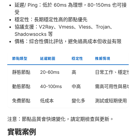
延遲/ Ping：低於 60ms 為理想，80-150ms 也可接
受
穩定性：長期穩定性高的節點優先
協議支援：V2Ray、Vmess、Vless、Trojan、
Shadowsocks 等
價格：綜合性價比評估，避免過高成本但收益有限
節點類型
延遲範圍
穩定性
推薦情境
靜態節點
20-60ms
高
日常工作、穩定性需
動態節點
40-100ms
中高
需高可用性與易切換
免費節點
低成本
變化多
測試或短期使用
注意：節點品質會快速變化，請定期檢查與更新。
實戰案例