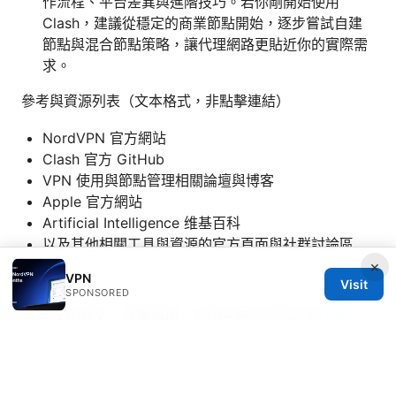
作流程、平台差異與進階技巧。若你剛開始使用
Clash，建議從穩定的商業節點開始，逐步嘗試自建
節點與混合節點策略，讓代理網路更貼近你的實際需
求。
參考與資源列表（文本格式，非點擊連結）
NordVPN 官方網站
Clash 官方 GitHub
VPN 使用與節點管理相關論壇與博客
Apple 官方網站
Artificial Intelligence 维基百科
以及其他相關工具與資源的官方頁面與社群討論區
×
Sources:
VPN
Visit
SPONSORED
免费的vp梯子：完整指南、实用工具与风险分析
Djb
esim網卡：2026年最全面的esim使用指南與真實體驗分
享
Does vpn work in cuba your essential guide for