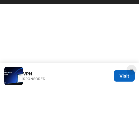
×
VPN
Visit
SPONSORED
Bestmopreview Network LLC
707 Wilshire Boulevard
Los Angeles, CA, 90013
US
info@bestmopreview.com
+1-512-555-0118
About
Privacy Policy
Terms of Use