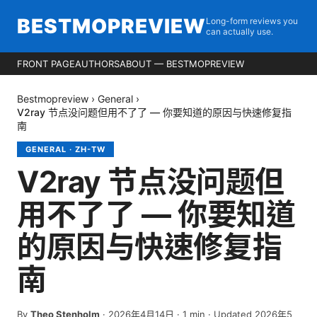
BESTMOPREVIEW
Long-form reviews you
can actually use.
FRONT PAGE
AUTHORS
ABOUT — BESTMOPREVIEW
Bestmopreview
›
General
›
V2ray 节点没问题但用不了了 — 你要知道的原因与快速修复指
南
GENERAL
·
ZH-TW
V2ray 节点没问题但
用不了了 — 你要知道
的原因与快速修复指
南
By
Theo Stenholm
·
2026年4月14日
·
1
min
· Updated 2026年5