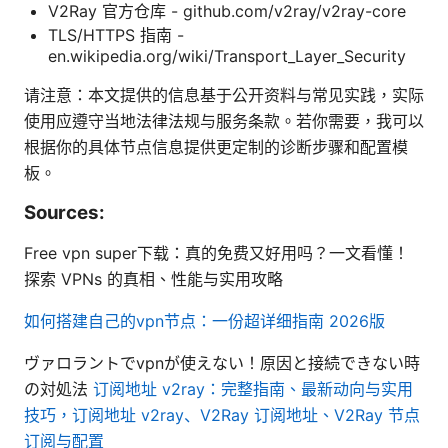
V2Ray 官方仓库 - github.com/v2ray/v2ray-core
TLS/HTTPS 指南 -
en.wikipedia.org/wiki/Transport_Layer_Security
请注意：本文提供的信息基于公开资料与常见实践，实际
使用应遵守当地法律法规与服务条款。若你需要，我可以
根据你的具体节点信息提供更定制的诊断步骤和配置模
板。
Sources:
Free vpn super下载：真的免费又好用吗？一文看懂！
探索 VPNs 的真相、性能与实用攻略
如何搭建自己的vpn节点：一份超详细指南 2026版
ヴァロラントでvpnが使えない！原因と接続できない時
の対処法
订阅地址 v2ray：完整指南、最新动向与实用
技巧，订阅地址 v2ray、V2Ray 订阅地址、V2Ray 节点
订阅与配置