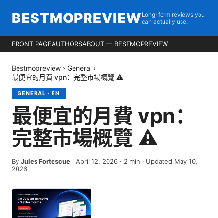
BESTMOPREVIEW
Long-form reviews you
can actually use.
FRONT PAGE
AUTHORS
ABOUT — BESTMOPREVIEW
Bestmopreview
›
General
›
最便宜的月費 vpn：完整市場概覽 ⚠️ ️
GENERAL
·
EN
最便宜的月費 vpn：
完整市場概覽 ⚠️ ️
By
Jules Fortescue
·
April 12, 2026
·
2
min
· Updated May 10,
2026