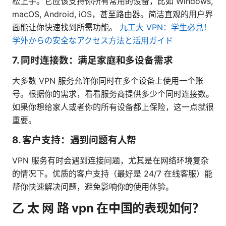
松上手。它应该支持你所有常用的设备，比如 Windows,
macOS, Android, iOS，甚至路由器。简洁直观的用户界
面能让你快速找到所需功能。
九工大 VPN：学生必見！
学外からの安全なアクセス方法と活用ガイド
7. 同时连接数：满足家庭和多设备需求
大多数 VPN 服务允许你同时在多个设备上使用一个账
号。根据你的需求，看看服务商提供多少个同时连接数。
如果你想给家人或者你的所有设备都上保险，这一点就很
重要。
8. 客户支持：遇到问题有人帮
VPN 服务有时会遇到连接问题，尤其是在网络环境复杂
的情况下。优质的客户支持（最好是 24/7 在线客服）能
帮你快速解决问题，避免影响你的使用体验。
乙 太 网 路 vpn 在中国的表现如何？