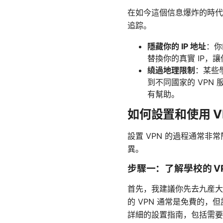
在如今這個信息爆炸的時代
追踪。
隱藏你的 IP 地址
：你
替換你的真實 IP，
繞過地理限制
：某些
到不同國家的 VP
有幫助。
如何設置和使用 
設置 VPN 的過程通常非
異。
步驟一：了解學校的 V
首先，我建議你先去九産大的
的 VPN 通常是免費的
詳細的設置指南，包括需要