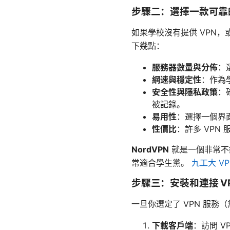
步驟二：選擇一款可靠的
如果學校沒有提供 VPN，
下幾點：
服務器數量與分佈
：
網速與穩定性
：作為
安全性與隱私政策
：
被記錄。
易用性
：選擇一個界
性價比
：許多 VPN
NordVPN
就是一個非常不
常適合學生黨。
九工大 
步驟三：安裝和連接 V
一旦你選定了 VPN 服
下載客戶端
：訪問 V