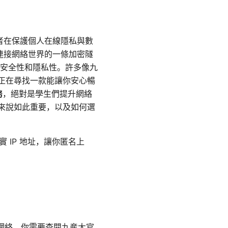
或者在保護個人在線隱私與數
你連接網絡世界的一條加密隧
安全性和隱私性。許多像九
你正在尋找一款能讓你安心暢
務
，絕對是學生們提升網絡
生來說如此重要，以及如何選
 IP 地址，讓你匿名上
部網絡。你需要查閱九産大官