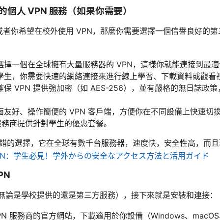
個人 VPN 服務（如果你需要）
或者你希望在校外使用 VPN，那麼你需要選擇一個信譽良好的第三
選擇一個在全球擁有大量服務器的 VPN，這樣你就能連接到最
學生，你需要快速的網絡連接來進行線上學習、下載資料或觀看
確保 VPN 提供強加密（如 AES-256），並有嚴格的無日誌
面友好、操作簡便的 VPN 客戶端，方便你在不同設備上快速切
 服務商提供針對學生的優惠套餐。
錯的選擇，它在全球有數千台服務器，速度快，安全性高，而且
VPN：学生必見！学外からの安全なアクセス方法と活用ガイド
PN
務（無論是學校提供的還是第三方服務），接下來就是安裝和連接：
PN 服務商的官方網站，下載適用於你設備（Windows、macOS、i