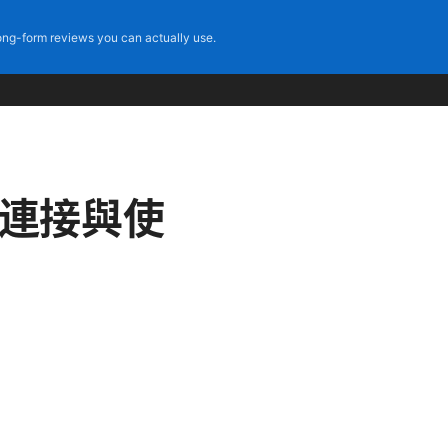
ng-form reviews you can actually use.
絡連接與使