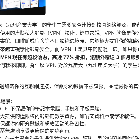
是九産大（九州産業大学）的學生在需要安全連接到校園網絡資源，
使用的虛擬私人網絡（VPN）技術。簡單來說，VPN 就像是
書館、咖啡館或宿舍等不同網絡環境時，它能極大提升你的網絡
來越重視學術網絡安全，而 VPN 正是其中的關鍵一環。如果
rdVPN 現在有超殺優惠，高達 77% 折扣，還額外贈送 3 個月服
們就來聊聊，為什麼 VPN 對於九産大（九州産業大学）的學
過加密你的互聯網連接，保護你的數據不被窺探，並隱藏你的真實
見場景
：
Wi-Fi 下保護你的筆記本電腦、手機和平板電腦。
大提供的僅限校內網絡的數字資源，如論文資料庫或學術軟件。
保護你的研究數據和網絡活動的私密性。
憂無慮地享受更廣闊的網絡內容。
：有些大學會為學生提供特定的 VPN 服務，用於訪問校園內