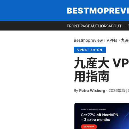
BESTMOPREV
FRONT PAGE
AUTHORS
ABOUT — 
Bestmopreview
›
VPNs
›
九産
VPNS
·
ZH-CN
九産大 V
用指南
By
Petra Wisborg
·
2026年3月