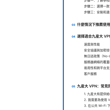
步驟一：了解學校的
步驟二：選擇一款
步驟三：安裝和連接
什麼情況下推薦使用 
選擇適合九産大 VP
速度與性能
安全協議與加密技
無日誌政策（No-Lo
服務器網絡的覆蓋
易用性和跨平台支
客戶服務
九産大 VPN：常見問
1. 九産大有提供給
2. 我需要為使用 
3. 在公共 Wi-F