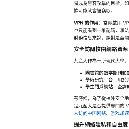
易成為黑客攻擊的目標。如
據可能就會被竊取。
VPN 的作用
：當你啟用 
也只能看到一堆亂碼，無法
財務信息來說，絕對是至關
安全訪問校園網絡資源
九産大作為一所現代大學，
圖書館的數字期刊和
學術研究平台
：用於
學生門戶網站
：查詢
有時候，為了從校外安全地
定九産大是否提供專門的 V
人访问中国网络、游戏加速
提升網絡隱私和自由度