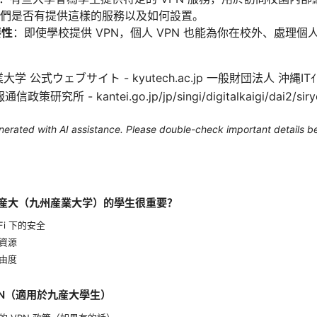
看他們是否有提供這樣的服務以及如何設置。
要性
：即使學校提供 VPN，個人 VPN 也能為你在校外、處理
学 公式ウェブサイト - kyutech.ac.jp 一般財団法人 沖縄IT
通信政策研究所 - kantei.go.jp/jp/singi/digitalkaigi/dai2/siry
generated with AI assistance. Please double-check important details b
於九産大（九州産業大学）的學生很重要？
Fi 下的安全
資源
由度
PN（適用於九産大學生）