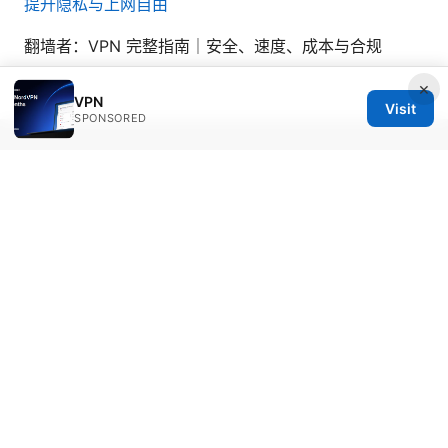
提升隐私与上网自由
翻墙者：VPN 完整指南｜安全、速度、成本与合规
×
VPN
Visit
SPONSORED
© 2026 Bestmopreview
Bestmopreview Network LLC
707 Wilshire Boulevard
Los Angeles, CA, 90013
US
info@bestmopreview.com
+1-512-555-0118
About
Privacy Policy
Terms of Use