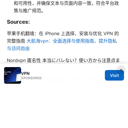
和可用性，并确保文本与页面内容一致，符合平台政
策与推广规范。
Sources:
苹果手机翻墙：在 iPhone 上选择、安装与优化 VPN 的
完整指南
大航海vpn：全面选择与使用指南，提升隐私
与访问自由
Nordvpn 匿名性 本当にバレない？使い方から注意点ま
で
×
VPN
Visit
SPONSORED
Mullvad china 中国使用指南：可用性、隐私保护、速度
与翻墙要点
Does nordvpn block youtube ads the real truth in
2026: Comprehensive Review, Real-World Tests, and
Tips
国内能使用的vpn：全面指南、最新法规与实用推荐