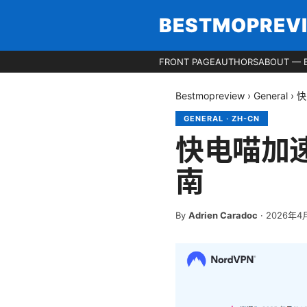
BESTMOPREV
FRONT PAGE
AUTHORS
ABOUT — 
Bestmopreview
›
General
›
快
GENERAL
·
ZH-CN
快电喵加
南
By
Adrien Caradoc
·
2026年4