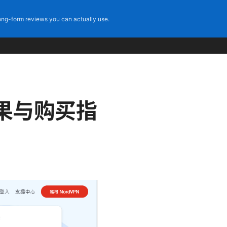
ng-form reviews you can actually use.
果与购买指