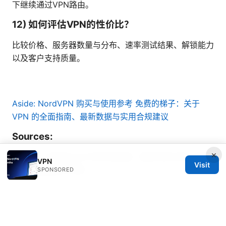
下继续通过VPN路由。
12) 如何评估VPN的性价比？
比较价格、服务器数量与分布、速率测试结果、解锁能力
以及客户支持质量。
Aside: NordVPN 购买与使用参考
免费的梯子：关于
VPN 的全面指南、最新数据与实用合规建议
Sources:
×
极速vpn: 如何在2025年实现极速、稳定且安全的上网体
VPN
Visit
验：完整指南与评测
SPONSORED
申请 vpn 健保 医疗 资讯 网：使用 VPN 获取健康信息与
保护隐私的实用指南
Esim卡香港 2025 最新指南：如何选择、购买与设置、