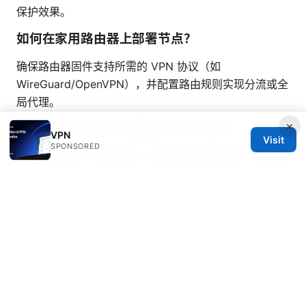
保护效果。
如何在家用路由器上部署节点？
确保路由器固件支持所需的 VPN 协议（如
WireGuard/OpenVPN），并配置路由规则实现分流或全
局代理。
×
使用去中心化节点有哪些优点与风险？
VPN
Visit
SPONSORED
优点是抗审查、容错性强；风险包括治理复杂性、性能波
动、可信度验真难度。
免费机场：全面指南、实用技巧
与风险分析，探索最佳免费VPN机场与替代方案
常见的节点性能指标有哪些？
延迟、抖动、下载与上传速度、丢包率、连接稳定性、错
误率。
如何排错 VPN 节点连接问题？