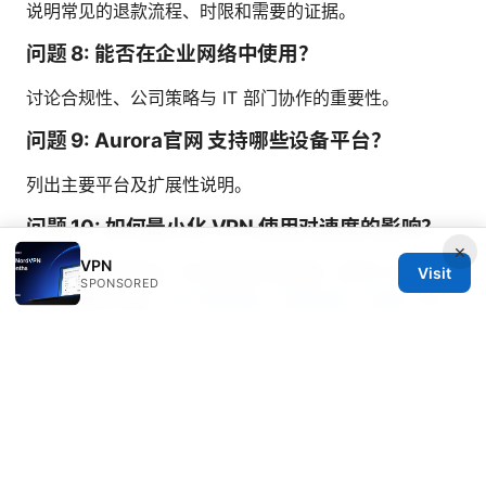
说明常见的退款流程、时限和需要的证据。
问题 8: 能否在企业网络中使用？
讨论合规性、公司策略与 IT 部门协作的重要性。
问题 9: Aurora官网 支持哪些设备平台？
列出主要平台及扩展性说明。
问题 10: 如何最小化 VPN 使用对速度的影响？
×
VPN
给出实际操作建议，如选择就近服务器、使用 UDP、关
Visit
SPONSORED
闭不必要的功能。
Av在线观看：完整指南、资源与安全
要点，VPN在其中的作用
附：额外的资源链接（文本形式）
Aurora官网 官方站点 - aurora.example.com
VPN 安全性百科 -
en.wikipedia.org/wiki/Virtual_private_network