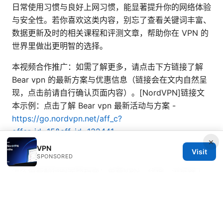
日常使用习惯与良好上网习惯，能显著提升你的网络体验
与安全性。若你喜欢这类内容，别忘了查看关键词丰富、
数据更新及时的相关课程和评测文章，帮助你在 VPN 的
世界里做出更明智的选择。
本视频合作推广：如需了解更多，请点击下方链接了解
Bear vpn 的最新方案与优惠信息（链接会在文内自然呈
现，点击前请自行确认页面内容）。[NordVPN]链接文
本示例：点击了解 Bear vpn 最新活动与方案 -
https://go.nordvpn.net/aff_c?
offer_id=15&aff_id=132441
×
VPN
Sources:
Visit
SPONSORED
怎么免费翻墙的完整指南：免费VPN、代理、浏览器工
具与隐私保护与风险评估
MPLS VPN 与现代网络：全面
指南，覆盖原理、应用与选购要点
Cisco anyconnect vpn client: 全面指南与实用技巧，提