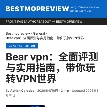
BESTMOPREVIEW
Long-form reviews you
can actually use.
FRONT PAGE
AUTHORS
ABOUT — BESTMOPREVIEW
Bestmopreview
›
General
›
Bear vpn：全面评测与实用指南，带你玩转VPN世界
GENERAL
·
ZH-CN
Bear vpn：全面评测
与实用指南，带你玩
转VPN世界
By
Adrien Caradoc
·
2026年4月6日
·
2
min
· Updated 2026年5
月10日