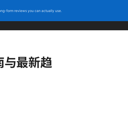
ng-form reviews you can actually use.
南与最新趋