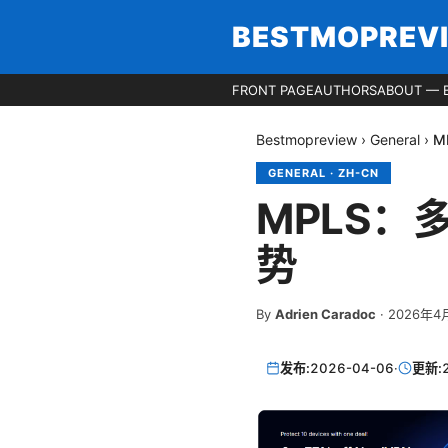
BESTMOPREV
FRONT PAGE
AUTHORS
ABOUT — 
Bestmopreview
›
General
›
M
GENERAL
·
ZH-CN
MPLS
势
By
Adrien Caradoc
·
2026年4
发布:
2026-04-06
·
更新: