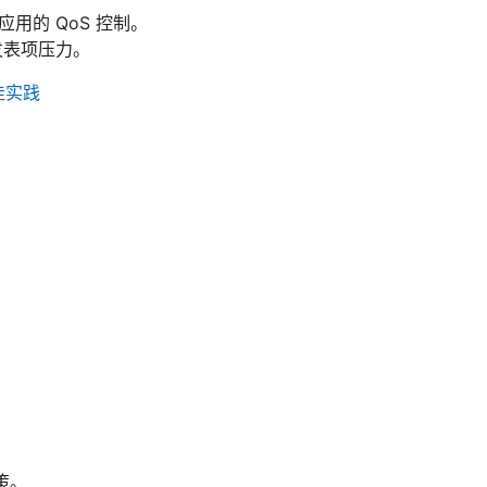
用的 QoS 控制。
发表项压力。
佳实践
策。