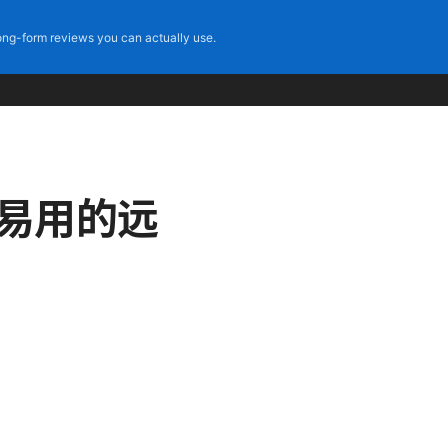
ng-form reviews you can actually use.
、易用的远