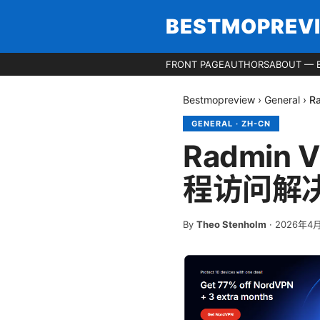
BESTMOPREV
FRONT PAGE
AUTHORS
ABOUT — 
Bestmopreview
›
General
›
R
GENERAL
·
ZH-CN
Radmi
程访问解
By
Theo Stenholm
·
2026年4