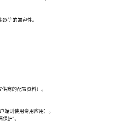
、路由器等的兼容性。
用提供商的配置资料）。
，若有客户端则使用专用应用）。
漏保护”。