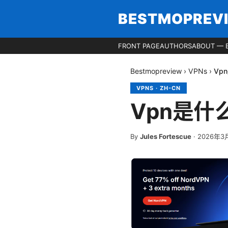
BESTMOPREV
FRONT PAGE
AUTHORS
ABOUT — 
Bestmopreview
›
VPNs
›
Vp
VPNS
·
ZH-CN
Vpn是什
By
Jules Fortescue
·
2026年3