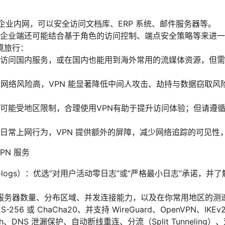
：
进入企业内网，可以安全访问文档库、ERP 系统、邮件服务器等。
企业端还可能结合基于角色的访问控制、端点安全策略等来进一
境旅行：
访问国内服务，或在国内也能用到海外常用的流媒体资源，但需
 下的网络风险高，VPN 能显著降低中间人攻击、劫持与数据窃取风
可能受地区限制，合理使用VPN有助于提升访问体验；但请遵
日常上网行为，VPN 提供额外的屏障，减少网络追踪的可见性
PN 服务
-logs）：优选“对用户活动零日志”或“严格最小日志”承诺，
服务器数量、分布区域、并发连接能力，以及在你常用地区的测
256 或 ChaCha20、并支持 WireGuard、OpenVPN、IKEv
tch、DNS 泄漏保护、自动断线重连、分流（Split Tunneling）、双