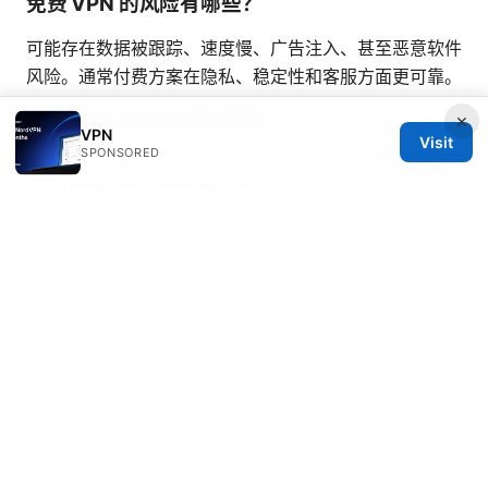
免费 VPN 的风险有哪些？
可能存在数据被跟踪、速度慢、广告注入、甚至恶意软件
风险。通常付费方案在隐私、稳定性和客服方面更可靠。
如何测试 VPN 的实际效果？
×
VPN
Visit
SPONSORED
可以做以下测试：1) 连接后访问 ipinfo.io，查看显示的
地理位置与实际位置是否一致；2) 使用 speedtest 测
速，比较不同服务器的延迟与带宽；3) 使用 DNS leak
测试工具检查 DNS 漏露情况。
© 2026 Bestmopreview
Bestmopreview Network LLC
707 Wilshire Boulevard
Los Angeles, CA, 90013