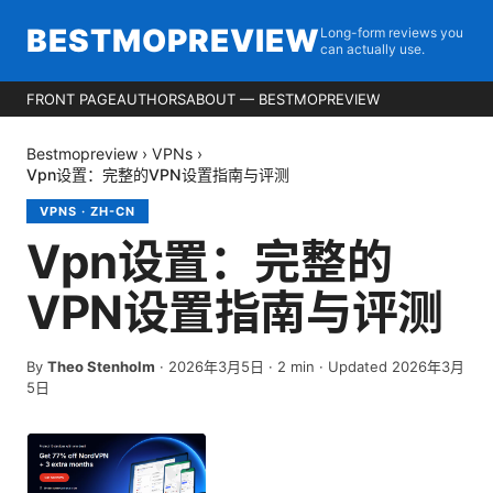
BESTMOPREVIEW
Long-form reviews you
can actually use.
FRONT PAGE
AUTHORS
ABOUT — BESTMOPREVIEW
Bestmopreview
›
VPNs
›
Vpn设置：完整的VPN设置指南与评测
VPNS
·
ZH-CN
Vpn设置：完整的
VPN设置指南与评测
By
Theo Stenholm
·
2026年3月5日
·
2
min
· Updated 2026年3月
5日