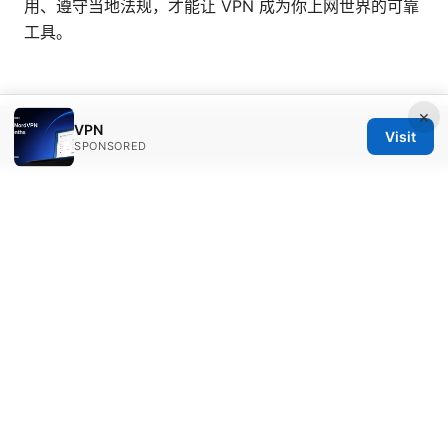
用、遵守当地法规，才能让 VPN 成为你上网世界的可靠
工具。
×
VPN
Visit
© 2026 Bestmopreview
SPONSORED
Bestmopreview Network LLC
707 Wilshire Boulevard
Los Angeles, CA, 90013
US
info@bestmopreview.com
+1-512-555-0118
About
Privacy Policy
Terms of Use