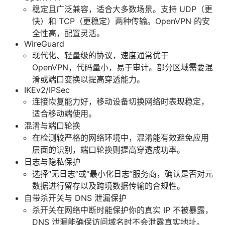
稳定且广泛兼容，适合大多数场景。支持 UDP（更
快）和 TCP（更稳定）两种传输。OpenVPN 的安
全性高，配置灵活。
WireGuard
现代化、轻量级的协议，速度通常优于
OpenVPN，代码量小，易于审计。部分区域需要混
淆或端口变换以提高穿透能力。
IKEv2/IPSec
连接恢复能力好，移动设备切换网络时表现稳定，
适合移动端使用。
混淆与端口轮换
在检测较严格的网络环境中，混淆能有效避免应用
层面的识别，端口轮换则提高穿透成功率。
日志与隐私保护
选择“无日志”或“最小化日志”服务商，确认是否对元
数据进行留存以及跨境数据传输的合规性。
自带杀开关与 DNS 泄漏保护
杀开关在网络中断时能保护你的真实 IP 不被暴露，
DNS 泄漏能确保访问域名时不会泄露真实地址。