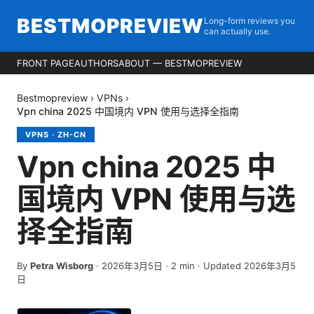
BESTMOPREVIEW
Long-form reviews you
can actually use.
FRONT PAGE
AUTHORS
ABOUT — BESTMOPREVIEW
Bestmopreview
›
VPNs
›
Vpn china 2025 中国境内 VPN 使用与选择全指南
VPNS
·
ZH-CN
Vpn china 2025 中
国境内 VPN 使用与选
择全指南
By
Petra Wisborg
·
2026年3月5日
·
2
min
· Updated 2026年3月5
日