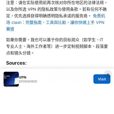
注意：请在实际使用前再次核对你所在地区的法律法规，
以及你所选 VPN 的隐私政策与使用条款。若有任何不确
定，优先选择获得明确透明隐私承诺的服务商。
免费机
场 clash：完整指南、工具與比較，讓你快速上手 VPN
賽道
如果你需要，我也可以基于你的目标观众（如学生、IT
专业人士、海外工作者等）进一步定制视频脚本、段落要
点和镜头分镜。
Sources:
故宮南院門票 交通：一篇讓你輕鬆玩轉南院的攻略！故
×
VPN
Visit
宮南院門票與交通全方位指南，幫你省時省力玩轉南院
SPONSORED
2025国内使用google 的VPN攻略：在中国访问
Google、隐私保护与速度优化全解析
Vpn网站：全面指南与最新动态，提升上网安全与隐私