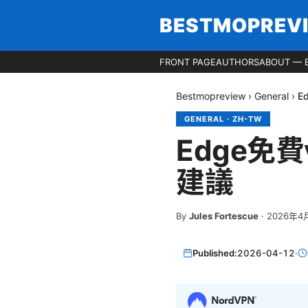
BESTMOPREV
FRONT PAGE
AUTHORS
ABOUT — 
Bestmopreview
›
General
›
E
GENERAL
·
ZH-TW
Edge免
建議
By
Jules Fortescue
·
2026年4
Published:
2026-04-12
·