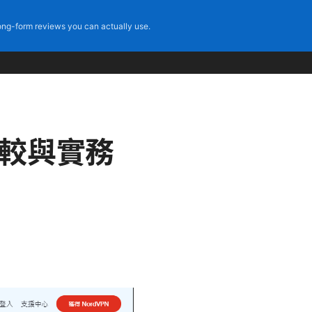
ng-form reviews you can actually use.
比較與實務