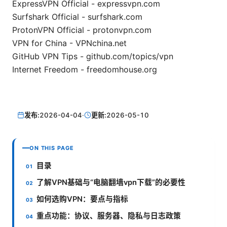
ExpressVPN Official - expressvpn.com
Surfshark Official - surfshark.com
ProtonVPN Official - protonvpn.com
VPN for China - VPNchina.net
GitHub VPN Tips - github.com/topics/vpn
Internet Freedom - freedomhouse.org
发布:
2026-04-04
·
更新:
2026-05-10
ON THIS PAGE
目录
了解VPN基础与“电脑翻墙vpn下载”的必要性
如何选购VPN：要点与指标
重点功能：协议、服务器、隐私与日志政策