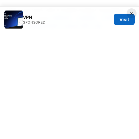
Will a vpn work with a mobile hotspot everything
×
VPN
you need to know
免费机场：全面指南、实用技巧与风
Visit
SPONSORED
险分析，探索最佳免费VPN机场与替代方案
好用vpn：全面评测、选择要点与使用指南，帮助你在
2026年选到最稳妥的隐私与解锁体验
What is premium vpn
© 2026 Bestmopreview
Bestmopreview Network LLC
707 Wilshire Boulevard
Los Angeles, CA, 90013
US
info@bestmopreview.com