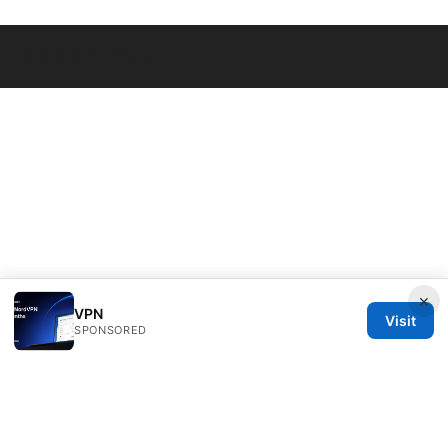
© 2026 Bestmopreview
×
VPN
Visit
SPONSORED
Bestmopreview Network LLC
707 Wilshire Boulevard
Los Angeles, CA, 90013