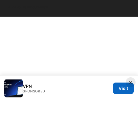
© 2026 Bestmopreview
×
VPN
Visit
SPONSORED
Bestmopreview Network LLC
707 Wilshire Boulevard
Los Angeles, CA, 90013
US
info@bestmopreview.com