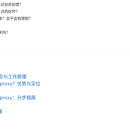
商识别并封禁？
节点的好坏？
版本？会不会有限制？
？
有关吗？
y 概念与工作原理
n proxy？优势与定位
n proxy：分步指南
量