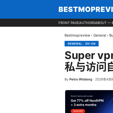
BESTMOPREV
FRONT PAGE
AUTHORS
ABOUT — 
Bestmopreview
›
General
›
S
GENERAL
·
ZH-CN
Super 
私与访问
By
Petra Wisborg
·
2026年4月