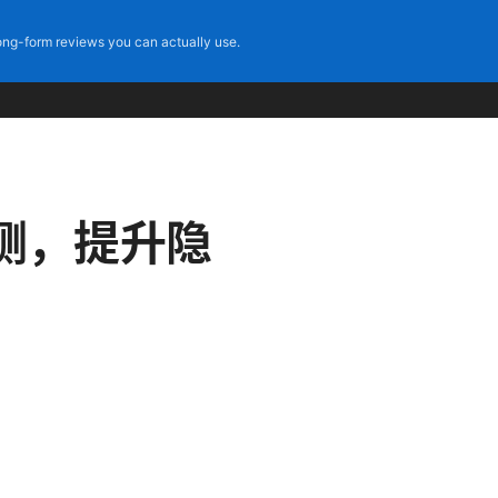
ng-form reviews you can actually use.
与评测，提升隐