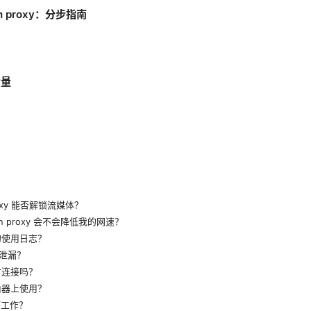
pn proxy：分步指南
考量
 proxy 能否解锁流媒体？
 vpn proxy 会不会降低我的网速？
的使用日志？
 泄漏？
时连接吗？
由器上使用？
何工作？