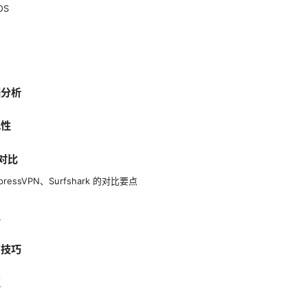
OS
据分析
规性
的对比
pressVPN、Surfshark 的对比要点
议
用技巧
区