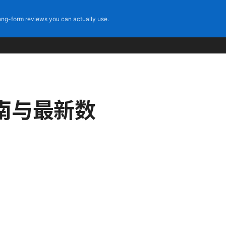
ng-form reviews you can actually use.
指南与最新数