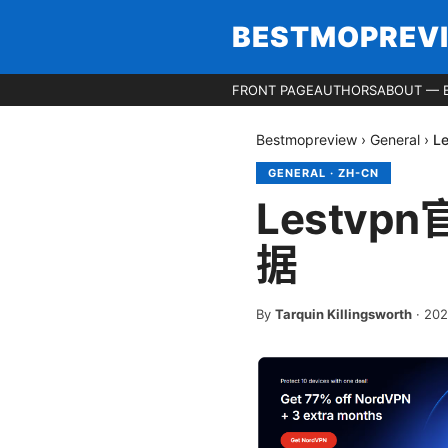
BESTMOPREV
FRONT PAGE
AUTHORS
ABOUT — 
Bestmopreview
›
General
›
L
GENERAL
·
ZH-CN
Lestv
据
By
Tarquin Killingsworth
·
20