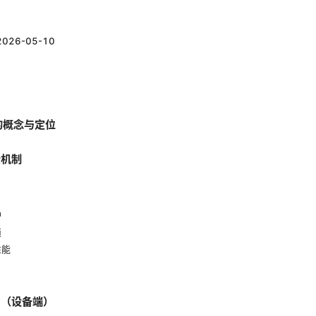
2026-05-10
 的概念与定位
全机制
护
锁
性能
引（设备端）