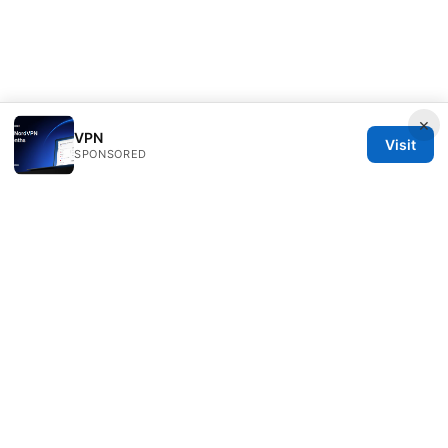
×
VPN
Visit
SPONSORED
Bestmopreview Network LLC
707 Wilshire Boulevard
Los Angeles, CA, 90013
US
info@bestmopreview.com
+1-512-555-0118
About
Privacy Policy
Terms of Use